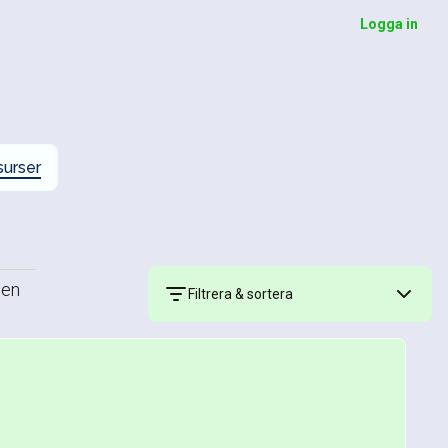
Logga in
urser
 en
Filtrera & sortera
Filtrera
Sortera