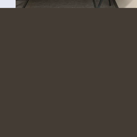
Laser & 3D - Dator 3d print verkstad
Annan plats än KKV - Other than KKV