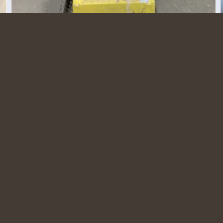
Träverkstaden - Sopmaskin
Grafiken - Stenlitografi