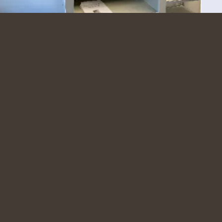
Keramiken - Sprutskåp
Konferensrummet